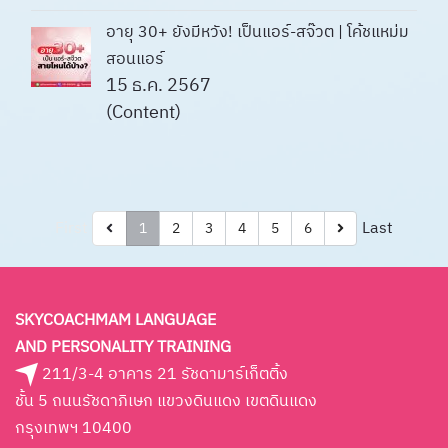
อายุ 30+ ยังมีหวัง! เป็นแอร์-สจ๊วต | โค้ชแหม่ม
สอนแอร์
15 ธ.ค. 2567
(Content)
First
Last
1
2
3
4
5
6
SKYCOACHMAM LANGUAGE
AND PERSONALITY TRAINING
211/3-4 อาคาร 21 รัชดามาร์เก็ตติ้ง
ชั้น 5 ถนนรัชดาภิเษก แขวงดินแดง เขตดินแดง
กรุงเทพฯ 10400