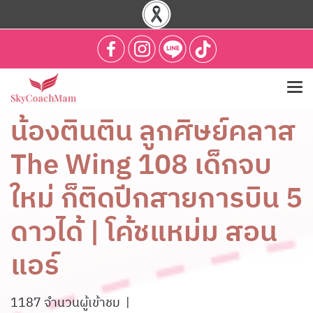
น้องตินติน ลูกศิษย์คลาส
The Wing 108 เด็กจบ
ใหม่ ก็ติดปีกสายการบิน 5
ดาวได้ | โค้ชแหม่ม สอน
แอร์
1187 จำนวนผู้เข้าชม
|