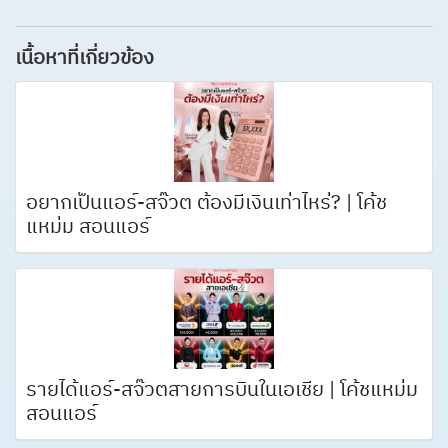
เนื้อหาที่เกี่ยวข้อง
อยากเป็นแอร์-สจ๊วต ต้องมีเงินเท่าไหร่? | โค้ช
แหม่ม สอนแอร์
รายได้แอร์-สจ๊วตสายการบินในเอเชีย | โค้ชแหม่ม
สอนแอร์