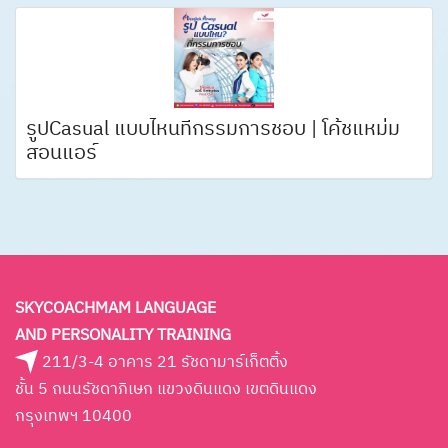
รูปCasual แบบไหนที่กรรมการชอบ | โค้ชแหม่ม
สอนแอร์
SKYCOACHMAM LANGUAGE
AND PERSONALITY TRAINING
211/3-4 อาคาร 21 รัชดามาร์เก็ตติ้ง
ชั้น 5 ถนนรัชดาภิเษก แขวงดินแดง เขตดินแดง
กรุงเทพฯ 10400