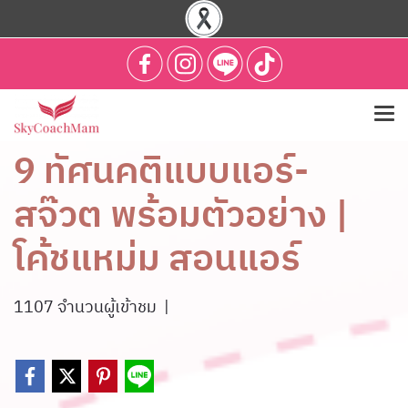
9 ทัศนคติแบบแอร์-
สจ๊วต พร้อมตัวอย่าง |
โค้ชแหม่ม สอนแอร์
1107 จำนวนผู้เข้าชม
|