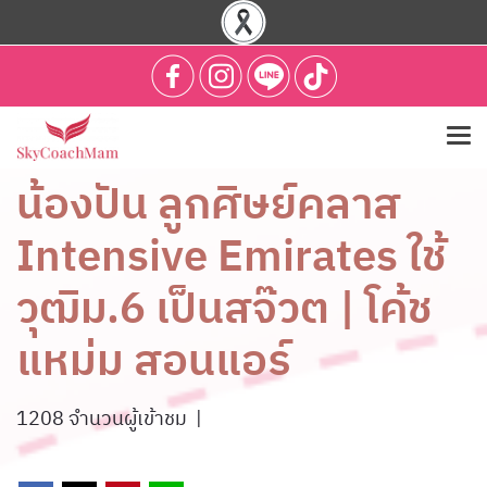
น้องปัน ลูกศิษย์คลาส
Intensive Emirates ใช้
วุฒิม.6 เป็นสจ๊วต | โค้ช
แหม่ม สอนแอร์
1208 จำนวนผู้เข้าชม
|