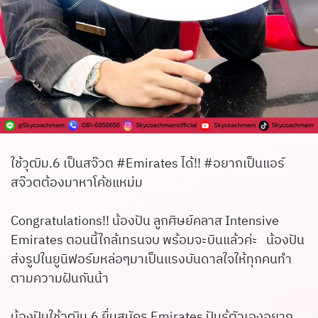
ใช้วุฒิม.6 เป็นสจ๊วต #Emirates ได้!! #อยากเป็นแอร์
สจ๊วตต้องมาหาโค้ชแหม่ม
Congratulations!! น้องปัน ลูกศิษย์คลาส Intensive
Emirates ตอนนี้ใกล้เทรนจบ พร้อมจะบินแล้วค่ะ น้องปัน
ส่งรูปในยูนิฟอร์มหล่อๆมาเป็นแรงบันดาลใจให้ทุกคนทำ
ตามความฝันกันน้า
น้องปันใช้วุฒิม.6 ยื่นสมัคร Emirates ปันรู้ตัวเองอยาก