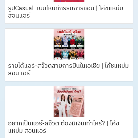
รูปCasual แบบไหนที่กรรมการชอบ | โค้ชแหม่ม
สอนแอร์
รายได้แอร์-สจ๊วตสายการบินในเอเชีย | โค้ชแหม่ม
สอนแอร์
อยากเป็นแอร์-สจ๊วต ต้องมีเงินเท่าไหร่? | โค้ช
แหม่ม สอนแอร์