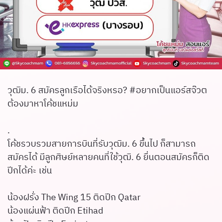
วุฒิม. 6 สมัครลูกเรือได้จริงหรอ? #อยากเป็นแอร์สจ๊วต
ต้องมาหาโค้ชแหม่ม
.
โค้ชรวบรวมสายการบินที่รับวุฒิม. 6 ขึ้นไป ก็สามารถ
สมัครได้ มีลูกศิษย์หลายคนที่ใช้วุฒิ. 6 ยื่นตอนสมัครก็ติด
ปีกได้ค่ะ เช่น
น้องฝรั่ง The Wing 15 ติดปีก Qatar
น้องแผ่นฟ้า ติดปีก Etihad