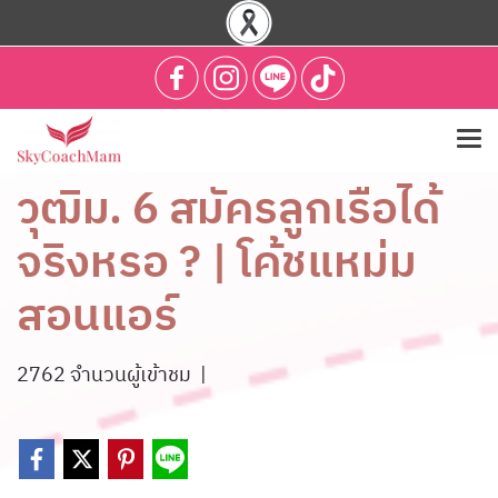
วุฒิม. 6 สมัครลูกเรือได้
จริงหรอ ? | โค้ชแหม่ม
สอนแอร์
2762 จำนวนผู้เข้าชม
|