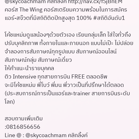
@skycoachmam คลิกลิ้งค์
http://nav.cx/fSjBnEM
คอร์ส The Wing คอร์สเตรียมความพร้อมในการสมัคร
แอร์-สจ๊วตที่มีสถิติติดปีกสูงสุด 100% #สถิติอันดับ1
โค้ชแหม่มดูแลน้องๆด้วยตัวเอง เรียนกลุ่มเล็ก ใส่ใจทั่วถึง
ปรับบุคลิกภาพ ทั้งภายในและภายนอก แบบไม่เป๊ะ ไม่ปล่อย
จำลองการสัมภาษณ์ทุกรูปแบบ สัมภาษณ์ออนไลน์
สัมภาษณ์กลุ่ม สัมภาษณ์เดี่ยว
ให้คำแนะนำรายบุคคล
ติว Intensive ทุกสายการบิน FREE ตลอดชีพ
จะมีโค้ชแหม่ม พี่โบว์ พี่มน พี่วาวเป็นที่ปรึกษาได้ตลอด
(ประสบการณ์การเป็นแอร์และtrainer สายการบินระดับ
โลก)
สอบถามเพิ่มเติม
:0816856656
Line @ : @skycoachmam คลิกลิ้งค์