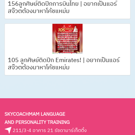
156ลูกศิษย์ติดปีกการบินไทย | อยากเป็นแอร์
สจ๊วตต้องมาหาโค้ชแหม่ม
105 ลูกศิษย์ติดปีก Emirates! | อยากเป็นแอร์
สจ๊วตต้องมาหาโค้ชแหม่ม
SKYCOACHMAM LANGUAGE
AND PERSONALITY TRAINING
211/3-4 อาคาร 21 รัชดามาร์เก็ตติ้ง