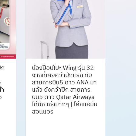
ีก
น้องป๊อปโปะ Wing รุ่น 32
จากที่เคยคว้าปีกแรก กับ
ว
สายการบิน5 ดาว ANA มา
้า
แล้ว ยังคว้าปีก สายการ
ช
บิน5 ดาว Qatar Airways
ได้อีก เก่งมากๆ | โค้ชแหม่ม
สอนแอร์