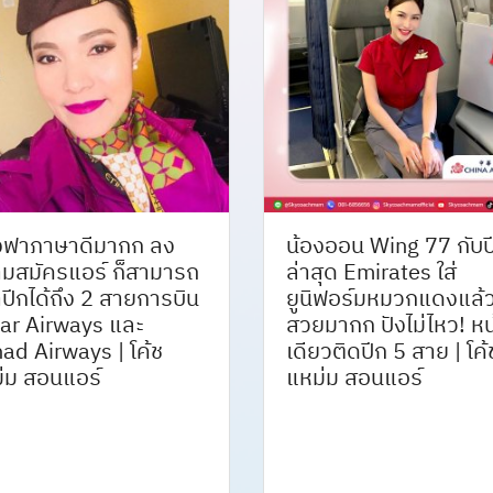
งฟาภาษาดีมากก ลง
น้องออน Wing 77 กับป
มสมัครแอร์ ก็สามารถ
ล่าสุด Emirates ใส่
าปีกได้ถึง 2 สายการบิน
ยูนิฟอร์มหมวกแดงแล้
ar Airways และ
สวยมากก ปังไม่ไหว! หน
had Airways | โค้ช
เดียวติดปีก 5 สาย | โค้
่ม สอนแอร์
แหม่ม สอนแอร์