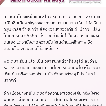
สวัสดีค่ะโค้ชแหม่มและพี่โบว์ หนูเค้กจาก Intensive นะคะ
ได้ยินชื่อเสียง skycoachmam มานานมาก ตั้งแต่ยังเรียน
อยู่มหาลัย จำหน้าจำเสียงหวานๆของโค้ชได้แม้ว่าจะไม่ยัง
ไม่เคยเรียน 55555 เค้กค่อนข้างมั่นใจในระดับภาษาของ
ตนเอง แต่ว่ายังขาดความมั่นใจในด้านบุคลิกภาพ จึง
ตัดสินใจลงเรียนกับโค้ชแหม่มค่ะ
พอได้มาเรียนแม้จะเป็นเวลาสั้นๆแต่ว่าก็รับรู้ได้เลยว่า มี
หลายๆอย่างที่เรายังขาด และโค้ชแหม่มกับพี่โบว์ก็มาช่วย
เติมเต็ม ทริคต่างๆ คำแนะนำ คำสอนต่างๆ มีประโยชน์
มากๆค่ะ
อีกหนึ่งอย่างที่เห็นได้ชัดคือความใส่ใจของโค้ช ที่ตั้งใจฟัง
พวกเรา จำชื่อนักเรียนทุกๆคน ในคลาสโค้ชก็จะพยายาม